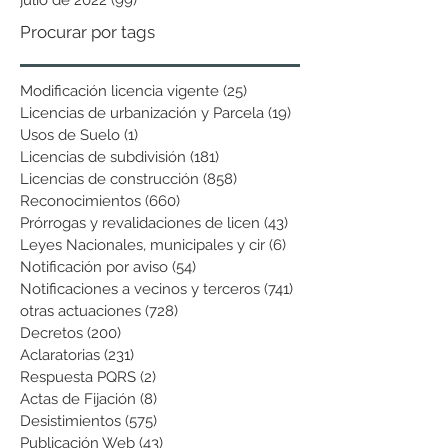
Procurar por tags
Modificación licencia vigente
(25)
25 entradas
Licencias de urbanización y Parcela
(19)
19 entradas
Usos de Suelo
(1)
1 entrada
Licencias de subdivisión
(181)
181 entradas
Licencias de construcción
(858)
858 entradas
Reconocimientos
(660)
660 entradas
Prórrogas y revalidaciones de licen
(43)
43 entradas
Leyes Nacionales, municipales y cir
(6)
6 entradas
Notificación por aviso
(54)
54 entradas
Notificaciones a vecinos y terceros
(741)
741 entradas
otras actuaciones
(728)
728 entradas
Decretos
(200)
200 entradas
Aclaratorias
(231)
231 entradas
Respuesta PQRS
(2)
2 entradas
Actas de Fijación
(8)
8 entradas
Desistimientos
(575)
575 entradas
Publicación Web
(43)
43 entradas