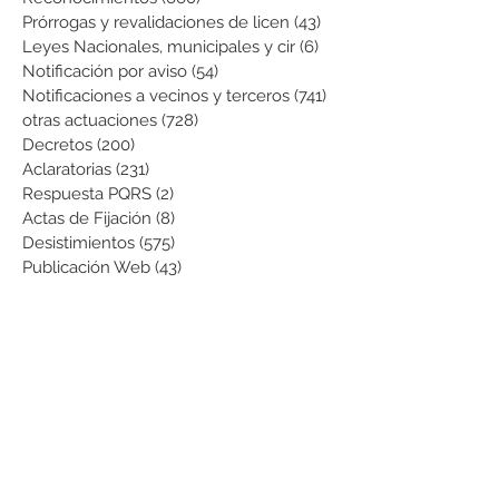
Prórrogas y revalidaciones de licen
(43)
43 entradas
Leyes Nacionales, municipales y cir
(6)
6 entradas
Notificación por aviso
(54)
54 entradas
Notificaciones a vecinos y terceros
(741)
741 entradas
otras actuaciones
(728)
728 entradas
Decretos
(200)
200 entradas
Aclaratorias
(231)
231 entradas
Respuesta PQRS
(2)
2 entradas
Actas de Fijación
(8)
8 entradas
Desistimientos
(575)
575 entradas
Publicación Web
(43)
43 entradas
Resoluciones informativas
(10)
10 entradas
Formatos
(8)
8 entradas
Formularios
(3)
3 entradas
Normatividad COVID-19
(1)
1 entrada
Pago de Expensas
(5)
5 entradas
Leyes
(76)
76 entradas
Resoluciones Ministerio de Vivienda
(2)
2 entradas
Normas Supernotariado
(3)
3 entradas
Departamentales
(2)
2 entradas