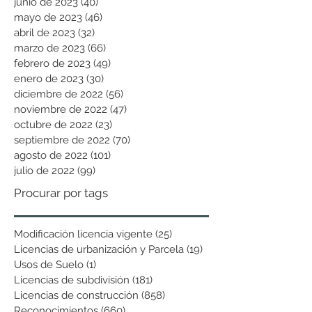
junio de 2023
(40)
40 entradas
mayo de 2023
(46)
46 entradas
abril de 2023
(32)
32 entradas
marzo de 2023
(66)
66 entradas
febrero de 2023
(49)
49 entradas
enero de 2023
(30)
30 entradas
diciembre de 2022
(56)
56 entradas
noviembre de 2022
(47)
47 entradas
octubre de 2022
(23)
23 entradas
septiembre de 2022
(70)
70 entradas
agosto de 2022
(101)
101 entradas
julio de 2022
(99)
99 entradas
Procurar por tags
Modificación licencia vigente
(25)
25 entradas
Licencias de urbanización y Parcela
(19)
19 entradas
Usos de Suelo
(1)
1 entrada
Licencias de subdivisión
(181)
181 entradas
Licencias de construcción
(858)
858 entradas
Reconocimientos
(660)
660 entradas