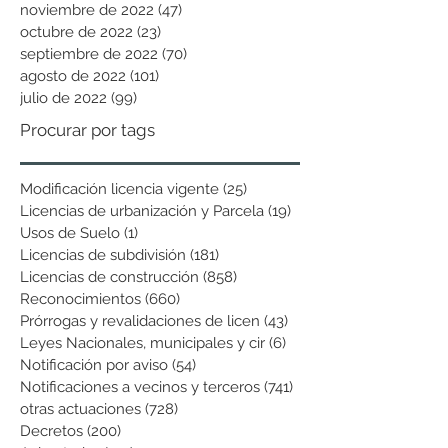
noviembre de 2022
(47)
47 entradas
octubre de 2022
(23)
23 entradas
septiembre de 2022
(70)
70 entradas
agosto de 2022
(101)
101 entradas
julio de 2022
(99)
99 entradas
Procurar por tags
Modificación licencia vigente
(25)
25 entradas
Licencias de urbanización y Parcela
(19)
19 entradas
Usos de Suelo
(1)
1 entrada
Licencias de subdivisión
(181)
181 entradas
Licencias de construcción
(858)
858 entradas
Reconocimientos
(660)
660 entradas
Prórrogas y revalidaciones de licen
(43)
43 entradas
Leyes Nacionales, municipales y cir
(6)
6 entradas
Notificación por aviso
(54)
54 entradas
Notificaciones a vecinos y terceros
(741)
741 entradas
otras actuaciones
(728)
728 entradas
Decretos
(200)
200 entradas