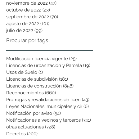
noviembre de 2022
(47)
47 entradas
octubre de 2022
(23)
23 entradas
septiembre de 2022
(70)
70 entradas
agosto de 2022
(101)
101 entradas
julio de 2022
(99)
99 entradas
Procurar por tags
Modificación licencia vigente
(25)
25 entradas
Licencias de urbanización y Parcela
(19)
19 entradas
Usos de Suelo
(1)
1 entrada
Licencias de subdivisión
(181)
181 entradas
Licencias de construcción
(858)
858 entradas
Reconocimientos
(660)
660 entradas
Prórrogas y revalidaciones de licen
(43)
43 entradas
Leyes Nacionales, municipales y cir
(6)
6 entradas
Notificación por aviso
(54)
54 entradas
Notificaciones a vecinos y terceros
(741)
741 entradas
otras actuaciones
(728)
728 entradas
Decretos
(200)
200 entradas