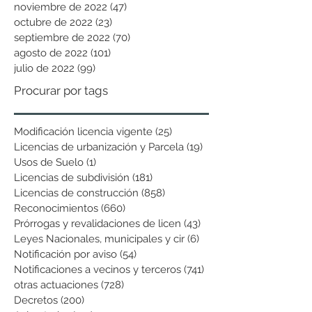
noviembre de 2022
(47)
47 entradas
octubre de 2022
(23)
23 entradas
septiembre de 2022
(70)
70 entradas
agosto de 2022
(101)
101 entradas
julio de 2022
(99)
99 entradas
Procurar por tags
Modificación licencia vigente
(25)
25 entradas
Licencias de urbanización y Parcela
(19)
19 entradas
Usos de Suelo
(1)
1 entrada
Licencias de subdivisión
(181)
181 entradas
Licencias de construcción
(858)
858 entradas
Reconocimientos
(660)
660 entradas
Prórrogas y revalidaciones de licen
(43)
43 entradas
Leyes Nacionales, municipales y cir
(6)
6 entradas
Notificación por aviso
(54)
54 entradas
Notificaciones a vecinos y terceros
(741)
741 entradas
otras actuaciones
(728)
728 entradas
Decretos
(200)
200 entradas