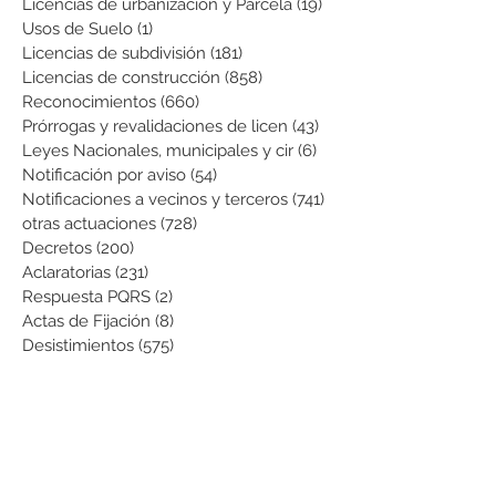
Licencias de urbanización y Parcela
(19)
19 entradas
Usos de Suelo
(1)
1 entrada
Licencias de subdivisión
(181)
181 entradas
Licencias de construcción
(858)
858 entradas
Reconocimientos
(660)
660 entradas
Prórrogas y revalidaciones de licen
(43)
43 entradas
Leyes Nacionales, municipales y cir
(6)
6 entradas
Notificación por aviso
(54)
54 entradas
Notificaciones a vecinos y terceros
(741)
741 entradas
otras actuaciones
(728)
728 entradas
Decretos
(200)
200 entradas
Aclaratorias
(231)
231 entradas
Respuesta PQRS
(2)
2 entradas
Actas de Fijación
(8)
8 entradas
Desistimientos
(575)
575 entradas
Publicación Web
(43)
43 entradas
Resoluciones informativas
(10)
10 entradas
Formatos
(8)
8 entradas
Formularios
(3)
3 entradas
Normatividad COVID-19
(1)
1 entrada
Pago de Expensas
(5)
5 entradas