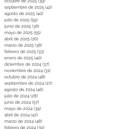
octubre de 2025
(39)
39 entradas
septiembre de 2025
(42)
42 entradas
agosto de 2025
(40)
40 entradas
julio de 2025
(59)
59 entradas
junio de 2025
(36)
36 entradas
mayo de 2025
(55)
55 entradas
abril de 2025
(26)
26 entradas
marzo de 2025
(38)
38 entradas
febrero de 2025
(33)
33 entradas
enero de 2025
(40)
40 entradas
diciembre de 2024
(37)
37 entradas
noviembre de 2024
(31)
31 entradas
octubre de 2024
(48)
48 entradas
septiembre de 2024
(27)
27 entradas
agosto de 2024
(46)
46 entradas
julio de 2024
(28)
28 entradas
junio de 2024
(57)
57 entradas
mayo de 2024
(39)
39 entradas
abril de 2024
(47)
47 entradas
marzo de 2024
(48)
48 entradas
febrero de 2024
(30)
30 entradas