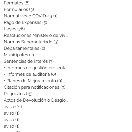
Formatos
(8)
8 entradas
Formularios
(3)
3 entradas
Normatividad COVID-19
(1)
1 entrada
Pago de Expensas
(5)
5 entradas
Leyes
(76)
76 entradas
Resoluciones Ministerio de Vivienda
(2)
2 entradas
Normas Supernotariado
(3)
3 entradas
Departamentales
(2)
2 entradas
Municipales
(2)
2 entradas
Sentencias de interés
(3)
3 entradas
• Informes de gestión presentados
(0)
0 entradas
• Informes de auditoría
(0)
0 entradas
• Planes de Mejoramiento
(0)
0 entradas
Citación para notificaciones
(9)
9 entradas
Requisitos
(15)
15 entradas
Actos de Devolución o Desglose
(1)
1 entrada
aviso
(21)
21 entradas
aviso
(1)
1 entrada
aviso
(1)
1 entrada
aviso
(1)
1 entrada