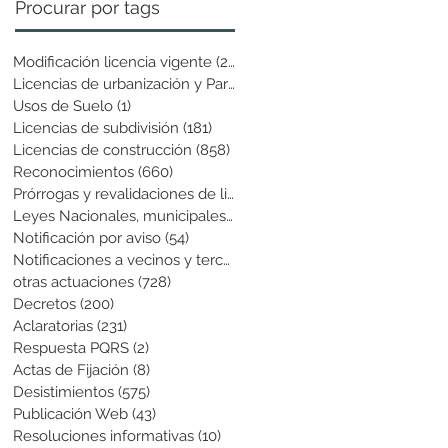
Procurar por tags
Modificación licencia vigente
(25)
25 entradas
Licencias de urbanización y Parcela
(19)
19 entradas
Usos de Suelo
(1)
1 entrada
Licencias de subdivisión
(181)
181 entradas
Licencias de construcción
(858)
858 entradas
Reconocimientos
(660)
660 entradas
Prórrogas y revalidaciones de licen
(43)
43 entradas
Leyes Nacionales, municipales y cir
(6)
6 entradas
Notificación por aviso
(54)
54 entradas
Notificaciones a vecinos y terceros
(741)
741 entradas
otras actuaciones
(728)
728 entradas
Decretos
(200)
200 entradas
Aclaratorias
(231)
231 entradas
Respuesta PQRS
(2)
2 entradas
Actas de Fijación
(8)
8 entradas
Desistimientos
(575)
575 entradas
Publicación Web
(43)
43 entradas
Resoluciones informativas
(10)
10 entradas