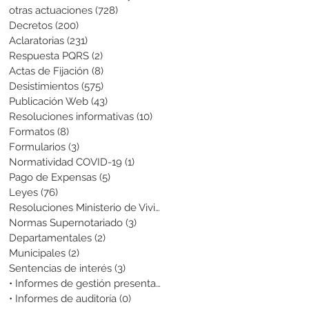
otras actuaciones
(728)
728 entradas
Decretos
(200)
200 entradas
Aclaratorias
(231)
231 entradas
Respuesta PQRS
(2)
2 entradas
Actas de Fijación
(8)
8 entradas
Desistimientos
(575)
575 entradas
Publicación Web
(43)
43 entradas
Resoluciones informativas
(10)
10 entradas
Formatos
(8)
8 entradas
Formularios
(3)
3 entradas
Normatividad COVID-19
(1)
1 entrada
Pago de Expensas
(5)
5 entradas
Leyes
(76)
76 entradas
Resoluciones Ministerio de Vivienda
(2)
2 entradas
Normas Supernotariado
(3)
3 entradas
Departamentales
(2)
2 entradas
Municipales
(2)
2 entradas
Sentencias de interés
(3)
3 entradas
• Informes de gestión presentados
(0)
0 entradas
• Informes de auditoría
(0)
0 entradas