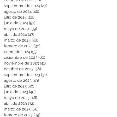
octubre de 2024
(48)
48 entradas
septiembre de 2024
(27)
27 entradas
agosto de 2024
(46)
46 entradas
julio de 2024
(28)
28 entradas
junio de 2024
(57)
57 entradas
mayo de 2024
(39)
39 entradas
abril de 2024
(47)
47 entradas
marzo de 2024
(48)
48 entradas
febrero de 2024
(30)
30 entradas
enero de 2024
(53)
53 entradas
diciembre de 2023
(60)
60 entradas
noviembre de 2023
(41)
41 entradas
octubre de 2023
(56)
56 entradas
septiembre de 2023
(31)
31 entradas
agosto de 2023
(43)
43 entradas
julio de 2023
(40)
40 entradas
junio de 2023
(40)
40 entradas
mayo de 2023
(46)
46 entradas
abril de 2023
(32)
32 entradas
marzo de 2023
(66)
66 entradas
febrero de 2023
(49)
49 entradas