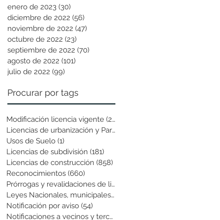
enero de 2023
(30)
30 entradas
diciembre de 2022
(56)
56 entradas
noviembre de 2022
(47)
47 entradas
octubre de 2022
(23)
23 entradas
septiembre de 2022
(70)
70 entradas
agosto de 2022
(101)
101 entradas
julio de 2022
(99)
99 entradas
Procurar por tags
Modificación licencia vigente
(25)
25 entradas
Licencias de urbanización y Parcela
(19)
19 entradas
Usos de Suelo
(1)
1 entrada
Licencias de subdivisión
(181)
181 entradas
Licencias de construcción
(858)
858 entradas
Reconocimientos
(660)
660 entradas
Prórrogas y revalidaciones de licen
(43)
43 entradas
Leyes Nacionales, municipales y cir
(6)
6 entradas
Notificación por aviso
(54)
54 entradas
Notificaciones a vecinos y terceros
(741)
741 entradas