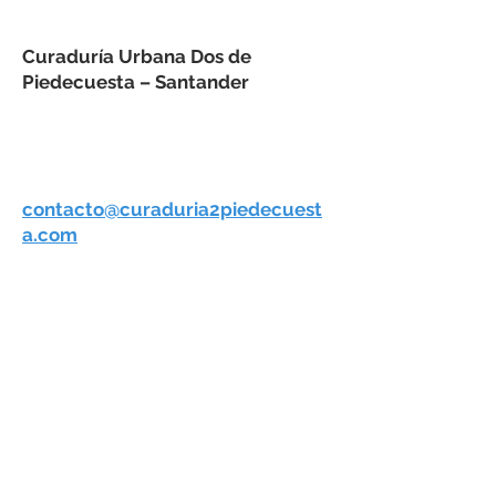
Curaduría Urbana Dos de
Piedecuesta – Santander
Carrera 15 No. 3AN 10 Centro
Comercial De la Cuesta, local 322
Correo electrónico y
notificaciones judiciales:
contacto@curaduria2piedecuest
a.com
Piedecuesta, Santander –
Colombia
Horario de atención: de 8:00 am a
12:00 pm y 2:00pm a 6:00pm
Lunes a Viernes
Celular:
+57 318 3094957
Teléfono fijo:
+57 607 638 8110
Accesibilidad Ley 1680 de 2013
Certificado de Accesibilidad
Terminos y Condiciones