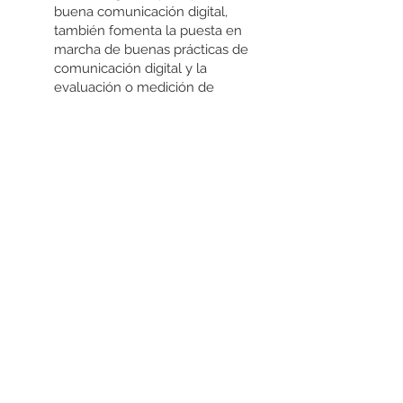
buena comunicación digital,
también fomenta la puesta en
marcha de buenas prácticas de
comunicación digital y la
evaluación o medición de
desempeño de dichas acciones
de comunicación digital, para
optimizar la estrategia digital de
las entidades.
onoce más y
participa
en
https://www.urnadecristal.gov.c
o/
Plan Anticorrupción y de Atención al
Ciudadano (PAAC)
Los Curadores Urbanos, no se
encuentran obligados a Publicar el
informe relacionado con el mecanismo