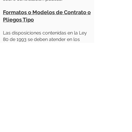
Formatos o Modelos de Contrato o
Pliegos Tipo
Las disposiciones contenidas en la Ley
80 de 1993 se deben atender en los
contratos que adelanten las entidades y
organismos públicos, no así por las
entidades particulares quienes deberán
atender la legislación del derecho
privado a la hora de adelantar la
contratación propia; el CURADOR
URBANO para efectos de contratación,
se regula por el derecho privado esto el
CODIGO SUSTANTIVO DE TRABAJO, y
por ende no le es aplicable las normas
sobre contratación pública.