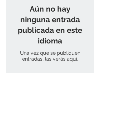
Aún no hay
ninguna entrada
publicada en este
idioma
Una vez que se publiquen
entradas, las verás aquí.
Curaduría Urbana Dos de
Piedecuesta – Santander
Carrera 15 No. 3AN 10 Centro
Comercial De la Cuesta, local 322
Correo electrónico y
notificaciones judiciales:
contacto@curaduria2piedecuest