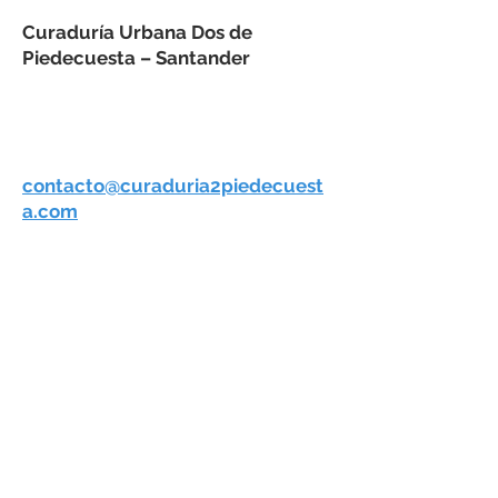
Curaduría Urbana Dos de
Piedecuesta – Santander
Carrera 15 No. 3AN 10 Centro
Comercial De la Cuesta, local 322
Correo electrónico y
notificaciones judiciales:
contacto@curaduria2piedecuest
a.com
Piedecuesta, Santander –
Colombia
Horario de atención: de 8:00 am a
12:00 pm y 2:00pm a 6:00pm
Lunes a Viernes
Celular:
+57 318 3094957
Teléfono fijo:
+57 607 638 8110
Accesibilidad Ley 1680 de 2013
Certificado de Accesibilidad
Terminos y Condiciones
Política de privacidad y tratamiento de datos