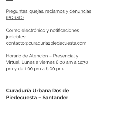
Preguntas, quejas, reclamos y denuncias
(PQRSD)
Correo electrónico y notificaciones
judiciales:
contacto@curaduria2piedecuesta.com
Horario de Atención – Presencial y
Virtual: Lunes a viernes 8:00 am a 12:30
pm y de 1:00 pm a 6:00 pm.
Curaduría Urbana Dos de
Piedecuesta – Santander
Carrera 15 No. 3AN 10 Centro
Comercial De la Cuesta, local 322
Correo electrónico y
notificaciones judiciales:
contacto@curaduria2piedecuest