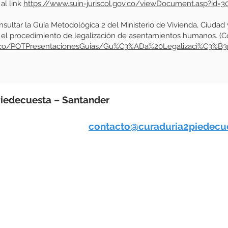
al link
https://www.suin-juriscol.gov.co/viewDocument.asp?id=
sultar la Guía Metodológica 2 del Ministerio de Vivienda, Ciudad y
a el procedimiento de legalización de asentamientos humanos. (Co
ov.co/POTPresentacionesGuias/Gu%C3%ADa%20Legalizaci%C3%B
iedecuesta – Santander
ro Comercial De la Cuesta, local 322
caciones judiciales:
contacto@curaduria2piedecu
 Colombia
:00 am a 12:00 pm y 2:00pm a 6:00pm
8110