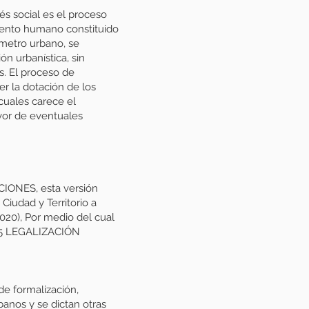
és social es el proceso
miento humano constituido
ímetro urbano, se
ón urbanística, sin
s. El proceso de
er la dotación de los
 cuales carece el
vor de eventuales
ONES, esta versión
Ciudad y Territorio a
20), Por medio del cual
LO 5 LEGALIZACIÓN
de formalización,
banos y se dictan otras