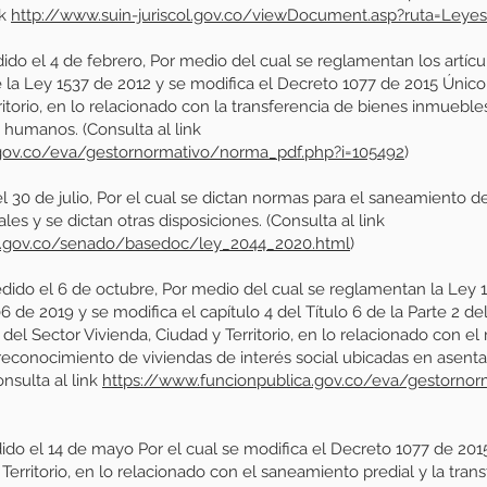
nk
http://www.suin-juriscol.gov.co/viewDocument.asp?ruta=Ley
 el 4 de febrero, Por medio del cual se reglamentan los artícul
de la Ley 1537 de 2012 y se modifica el Decreto 1077 de 2015 Únic
itorio, en lo relacionado con la transferencia de bienes inmuebles 
 humanos. (Consulta al link
.gov.co/eva/gestornormativo/norma_pdf.php?i=105492
)
 30 de julio, Por el cual se dictan normas para el saneamiento 
s y se dictan otras disposiciones. (Consulta al link
o.gov.co/senado/basedoc/ley_2044_2020.html
)
o el 6 de octubre, Por medio del cual se reglamentan la Ley 184
6 de 2019 y se modifica el capítulo 4 del Título 6 de la Parte 2 de
el Sector Vivienda, Ciudad y Territorio, en lo relacionado con e
 reconocimiento de viviendas de interés social ubicadas en asenta
onsulta al link
https://www.funcionpublica.gov.co/eva/gestorno
o el 14 de mayo Por el cual se modifica el Decreto 1077 de 201
 Territorio, en lo relacionado con el saneamiento predial y la tran