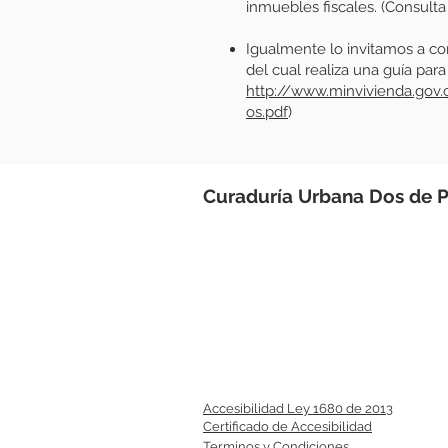
inmuebles fiscales. (Consulta 
Igualmente lo invitamos a con
del cual realiza una guía par
http://www.minvivienda.g
os.pdf
)
Curaduría Urbana Dos de P
Carrera 15 No. 3AN 10 Cent
Correo electrónico y notifi
Piedecuesta, Santander –
Horario de atención: de 8
Lunes a Viernes
Celular: +57 318 3094957
Teléfono fijo: +57 607 638 
Accesibilidad Ley 1680 de 2013
Certificado de Accesibilidad
Terminos y Condiciones