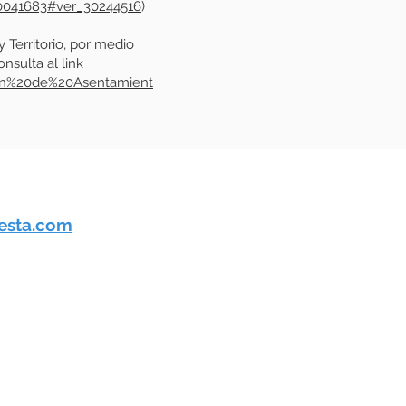
30041683#ver_30244516
)
 Territorio, por medio
nsulta al link
3n%20de%20Asentamient
esta.com