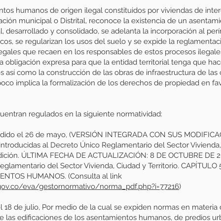
tos humanos de origen ilegal constituidos por viviendas de inter
ración municipal o Distrital, reconoce la existencia de un asenta
al, desarrollado y consolidado, se adelanta la incorporación al per
cos, se regularizan los usos del suelo y se expide la reglamentaci
legales que recaen en los responsables de estos procesos ilegale
a obligación expresa para que la entidad territorial tenga que hac
os así como la construcción de las obras de infraestructura de las
co implica la formalización de los derechos de propiedad en fa
uentran regulados en la siguiente normatividad:
dido el 26 de mayo, (VERSIÓN INTEGRADA CON SUS MODIFICACI
introducidas al Decreto Único Reglamentario del Sector Vivienda, 
xpedición. ÚLTIMA FECHA DE ACTUALIZACIÓN: 8 DE OCTUBRE DE 20
Reglamentario del Sector Vivienda, Ciudad y Territorio. CAPÍTU
NTOS HUMANOS. (Consulta al link
.gov.co/eva/gestornormativo/norma_pdf.php?i=77216
)
 18 de julio, Por medio de la cual se expiden normas en materia 
de las edificaciones de los asentamientos humanos, de predios ur