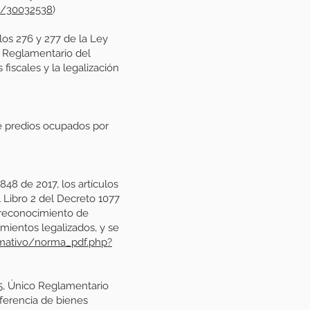
es/30032538
)
os 276 y 277 de la Ley
o Reglamentario del
fiscales y la legalización
de predios ocupados por
8 de 2017, los artículos
l Libro 2 del Decreto 1077
l reconocimiento de
mientos legalizados, y se
rmativo/norma_pdf.php?
5, Único Reglamentario
sferencia de bienes