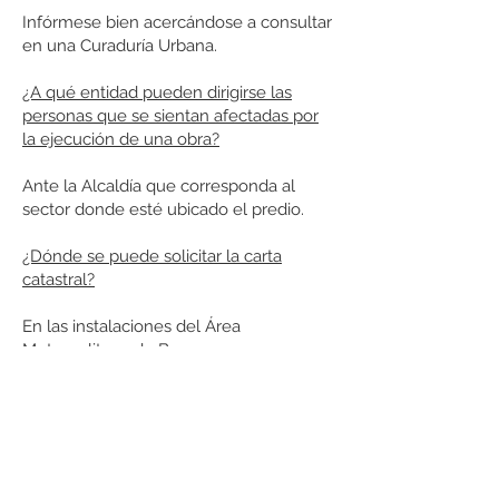
Infórmese bien acercándose a consultar
en una Curaduría Urbana.
¿A qué entidad pueden dirigirse las
personas que se sientan afectadas por
la ejecución de una obra?
Ante la Alcaldía que corresponda al
sector donde esté ubicado el predio.
¿Dónde se puede solicitar la carta
catastral?
En las instalaciones del Área
Metropolitana de Bucaramanga,
aportando la dirección exacta del
predio.
¿Qué se debe hacer cuando una
construcción no tiene Licencia?