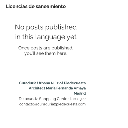
Licencias de saneamiento
No posts published
in this language yet
Once posts are published,
you’ll see them here.
Curaduría Urbana N ° 2 of Piedecuesta
Architect María Fernanda Amaya
Madrid
Delacuesta Shopping Center, local 322
contacto@curaduria2piedecuesta.com
+57 311 285 1366
/
+57 (7) 638 8110
Accesibilidad Ley 1680 de 2013
Certificado de Accesibilidad