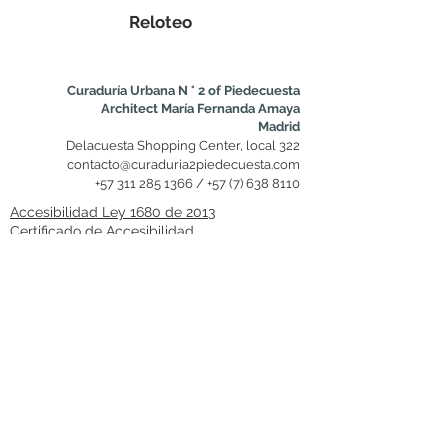
Reloteo
Curaduría Urbana N ° 2 of Piedecuesta
Architect María Fernanda Amaya
Madrid
Delacuesta Shopping Center, local 322
contacto@curaduria2piedecuesta.com
+57 311 285 1366
/
+57 (7) 638 8110
Accesibilidad Ley 1680 de 2013
Certificado de Accesibilidad
Terminos y Condiciones
Política de privacidad y tratamiento de datos
personales
Política de derechos de autor
Otras Políticas
Mapa del Sitio