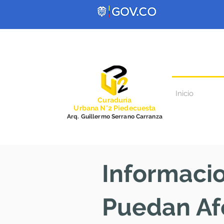
Inicio
Curadurí
a
Urbana N°2 Piedecuesta
Arq. Guillermo Serrano Carranza
Informacio
Puedan Afe