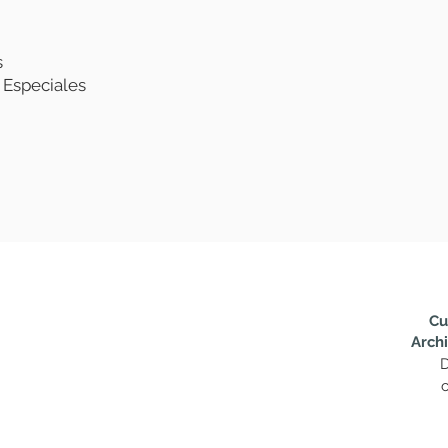
s
 Especiales
Cu
Arch
D