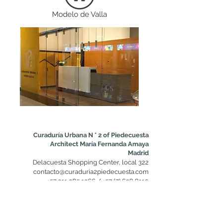
Modelo de Valla
Curaduría Urbana N ° 2 of Piedecuesta
Architect María Fernanda Amaya
Madrid
Delacuesta Shopping Center, local 322
contacto@curaduria2piedecuesta.com
+57 311 285 1366
/
+57 (7) 638 8110
Accesibilidad Ley 1680 de 2013
Certificado de Accesibilidad
Terminos y Condiciones