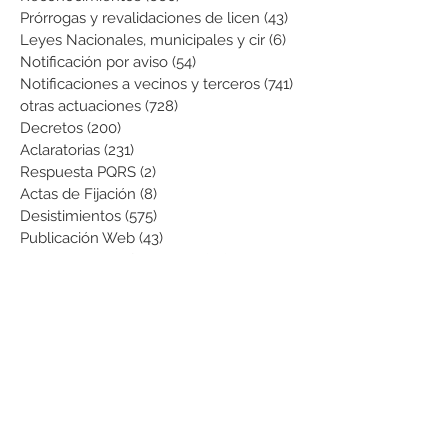
Prórrogas y revalidaciones de licen
(43)
43 entradas
Leyes Nacionales, municipales y cir
(6)
6 entradas
Notificación por aviso
(54)
54 entradas
Notificaciones a vecinos y terceros
(741)
741 entradas
otras actuaciones
(728)
728 entradas
Decretos
(200)
200 entradas
Aclaratorias
(231)
231 entradas
Respuesta PQRS
(2)
2 entradas
Actas de Fijación
(8)
8 entradas
Desistimientos
(575)
575 entradas
Publicación Web
(43)
43 entradas
Resoluciones informativas
(10)
10 entradas
Formatos
(8)
8 entradas
Formularios
(3)
3 entradas
Normatividad COVID-19
(1)
1 entrada
Pago de Expensas
(5)
5 entradas
Leyes
(76)
76 entradas
Resoluciones Ministerio de Vivienda
(2)
2 entradas
Normas Supernotariado
(3)
3 entradas
Departamentales
(2)
2 entradas