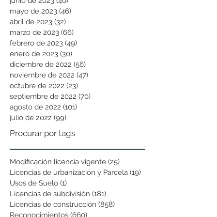
junio de 2023
(40)
40 entradas
mayo de 2023
(46)
46 entradas
abril de 2023
(32)
32 entradas
marzo de 2023
(66)
66 entradas
febrero de 2023
(49)
49 entradas
enero de 2023
(30)
30 entradas
diciembre de 2022
(56)
56 entradas
noviembre de 2022
(47)
47 entradas
octubre de 2022
(23)
23 entradas
septiembre de 2022
(70)
70 entradas
agosto de 2022
(101)
101 entradas
julio de 2022
(99)
99 entradas
Procurar por tags
Modificación licencia vigente
(25)
25 entradas
Licencias de urbanización y Parcela
(19)
19 entradas
Usos de Suelo
(1)
1 entrada
Licencias de subdivisión
(181)
181 entradas
Licencias de construcción
(858)
858 entradas
Reconocimientos
(660)
660 entradas