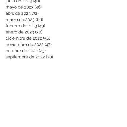
junio de 2023
(40)
40 entradas
mayo de 2023
(46)
46 entradas
abril de 2023
(32)
32 entradas
marzo de 2023
(66)
66 entradas
febrero de 2023
(49)
49 entradas
enero de 2023
(30)
30 entradas
diciembre de 2022
(56)
56 entradas
noviembre de 2022
(47)
47 entradas
octubre de 2022
(23)
23 entradas
septiembre de 2022
(70)
70 entradas
agosto de 2022
(101)
101 entradas
julio de 2022
(99)
99 entradas
Buscar por categorías
Modificación licencia vigente
(25)
25 entradas
Licencias de urbanización y Parcela
(19)
19 entradas
Usos de Suelo
(1)
1 entrada
Licencias de subdivisión
(181)
181 entradas
Licencias de construcción
(858)
858 entradas
Reconocimientos
(660)
660 entradas
Prórrogas y revalidaciones de licen
(43)
43 entradas
Leyes Nacionales, municipales y cir
(6)
6 entradas