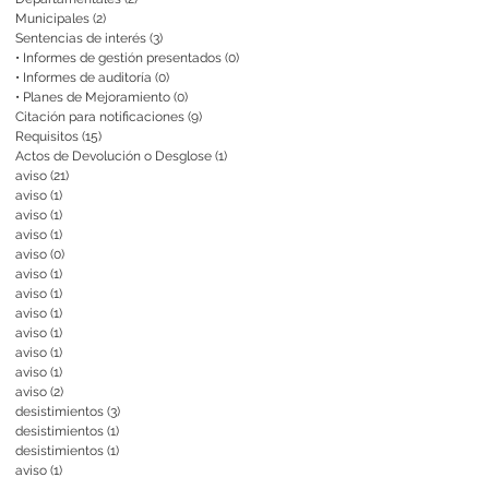
Municipales
(2)
2 entradas
Sentencias de interés
(3)
3 entradas
• Informes de gestión presentados
(0)
0 entradas
• Informes de auditoría
(0)
0 entradas
• Planes de Mejoramiento
(0)
0 entradas
Citación para notificaciones
(9)
9 entradas
Requisitos
(15)
15 entradas
Actos de Devolución o Desglose
(1)
1 entrada
aviso
(21)
21 entradas
aviso
(1)
1 entrada
aviso
(1)
1 entrada
aviso
(1)
1 entrada
aviso
(0)
0 entradas
aviso
(1)
1 entrada
aviso
(1)
1 entrada
aviso
(1)
1 entrada
aviso
(1)
1 entrada
aviso
(1)
1 entrada
aviso
(1)
1 entrada
aviso
(2)
2 entradas
desistimientos
(3)
3 entradas
desistimientos
(1)
1 entrada
desistimientos
(1)
1 entrada
aviso
(1)
1 entrada