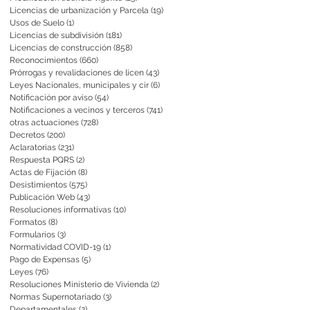
Licencias de urbanización y Parcela
(19)
19 entradas
Usos de Suelo
(1)
1 entrada
Licencias de subdivisión
(181)
181 entradas
Licencias de construcción
(858)
858 entradas
Reconocimientos
(660)
660 entradas
Prórrogas y revalidaciones de licen
(43)
43 entradas
Leyes Nacionales, municipales y cir
(6)
6 entradas
Notificación por aviso
(54)
54 entradas
Notificaciones a vecinos y terceros
(741)
741 entradas
otras actuaciones
(728)
728 entradas
Decretos
(200)
200 entradas
Aclaratorias
(231)
231 entradas
Respuesta PQRS
(2)
2 entradas
Actas de Fijación
(8)
8 entradas
Desistimientos
(575)
575 entradas
Publicación Web
(43)
43 entradas
Resoluciones informativas
(10)
10 entradas
Formatos
(8)
8 entradas
Formularios
(3)
3 entradas
Normatividad COVID-19
(1)
1 entrada
Pago de Expensas
(5)
5 entradas
Leyes
(76)
76 entradas
Resoluciones Ministerio de Vivienda
(2)
2 entradas
Normas Supernotariado
(3)
3 entradas
Departamentales
(2)
2 entradas