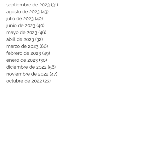
septiembre de 2023
(31)
31 entradas
agosto de 2023
(43)
43 entradas
julio de 2023
(40)
40 entradas
junio de 2023
(40)
40 entradas
mayo de 2023
(46)
46 entradas
abril de 2023
(32)
32 entradas
marzo de 2023
(66)
66 entradas
febrero de 2023
(49)
49 entradas
enero de 2023
(30)
30 entradas
diciembre de 2022
(56)
56 entradas
noviembre de 2022
(47)
47 entradas
octubre de 2022
(23)
23 entradas
septiembre de 2022
(70)
70 entradas
agosto de 2022
(101)
101 entradas
julio de 2022
(99)
99 entradas
Buscar por categorías
Modificación licencia vigente
(25)
25 entradas
Licencias de urbanización y Parcela
(19)
19 entradas
Usos de Suelo
(1)
1 entrada
Licencias de subdivisión
(181)
181 entradas