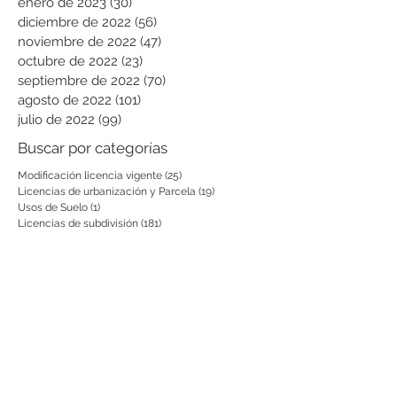
enero de 2023
(30)
30 entradas
diciembre de 2022
(56)
56 entradas
noviembre de 2022
(47)
47 entradas
octubre de 2022
(23)
23 entradas
septiembre de 2022
(70)
70 entradas
agosto de 2022
(101)
101 entradas
julio de 2022
(99)
99 entradas
Buscar por categorías
Modificación licencia vigente
(25)
25 entradas
Licencias de urbanización y Parcela
(19)
19 entradas
Usos de Suelo
(1)
1 entrada
Licencias de subdivisión
(181)
181 entradas
Licencias de construcción
(858)
858 entradas
Reconocimientos
(660)
660 entradas
Prórrogas y revalidaciones de licen
(43)
43 entradas
Leyes Nacionales, municipales y cir
(6)
6 entradas
Notificación por aviso
(54)
54 entradas
Notificaciones a vecinos y terceros
(741)
741 entradas
otras actuaciones
(728)
728 entradas
Decretos
(200)
200 entradas
Aclaratorias
(231)
231 entradas
Respuesta PQRS
(2)
2 entradas