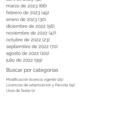
marzo de 2023
(66)
66 entradas
febrero de 2023
(49)
49 entradas
enero de 2023
(30)
30 entradas
diciembre de 2022
(56)
56 entradas
noviembre de 2022
(47)
47 entradas
octubre de 2022
(23)
23 entradas
septiembre de 2022
(70)
70 entradas
agosto de 2022
(101)
101 entradas
julio de 2022
(99)
99 entradas
Buscar por categorías
Modificación licencia vigente
(25)
25 entradas
Licencias de urbanización y Parcela
(19)
19 entradas
Usos de Suelo
(1)
1 entrada
Licencias de subdivisión
(181)
181 entradas
Licencias de construcción
(858)
858 entradas
Reconocimientos
(660)
660 entradas
Prórrogas y revalidaciones de licen
(43)
43 entradas
Leyes Nacionales, municipales y cir
(6)
6 entradas
Notificación por aviso
(54)
54 entradas
Notificaciones a vecinos y terceros
(741)
741 entradas
otras actuaciones
(728)
728 entradas