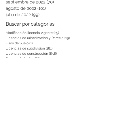
septiembre de 2022
(70)
70 entradas
agosto de 2022
(101)
101 entradas
julio de 2022
(99)
99 entradas
Buscar por categorías
Modificación licencia vigente
(25)
25 entradas
Licencias de urbanización y Parcela
(19)
19 entradas
Usos de Suelo
(1)
1 entrada
Licencias de subdivisión
(181)
181 entradas
Licencias de construcción
(858)
858 entradas
Reconocimientos
(660)
660 entradas
Prórrogas y revalidaciones de licen
(43)
43 entradas
Leyes Nacionales, municipales y cir
(6)
6 entradas
Notificación por aviso
(54)
54 entradas
Notificaciones a vecinos y terceros
(741)
741 entradas
otras actuaciones
(728)
728 entradas
Decretos
(200)
200 entradas
Aclaratorias
(231)
231 entradas
Respuesta PQRS
(2)
2 entradas
Actas de Fijación
(8)
8 entradas
Desistimientos
(575)
575 entradas
Publicación Web
(43)
43 entradas
Resoluciones informativas
(10)
10 entradas
Formatos
(8)
8 entradas