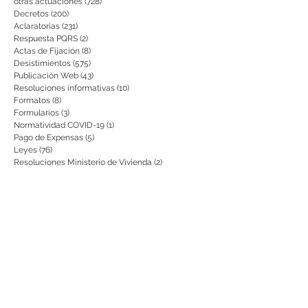
otras actuaciones
(728)
728 entradas
Decretos
(200)
200 entradas
Aclaratorias
(231)
231 entradas
Respuesta PQRS
(2)
2 entradas
Actas de Fijación
(8)
8 entradas
Desistimientos
(575)
575 entradas
Publicación Web
(43)
43 entradas
Resoluciones informativas
(10)
10 entradas
Formatos
(8)
8 entradas
Formularios
(3)
3 entradas
Normatividad COVID-19
(1)
1 entrada
Pago de Expensas
(5)
5 entradas
Leyes
(76)
76 entradas
Resoluciones Ministerio de Vivienda
(2)
2 entradas
Normas Supernotariado
(3)
3 entradas
Departamentales
(2)
2 entradas
Municipales
(2)
2 entradas
Sentencias de interés
(3)
3 entradas
• Informes de gestión presentados
(0)
0 entradas
• Informes de auditoría
(0)
0 entradas
• Planes de Mejoramiento
(0)
0 entradas
Citación para notificaciones
(9)
9 entradas
Requisitos
(15)
15 entradas
Actos de Devolución o Desglose
(1)
1 entrada
aviso
(21)
21 entradas