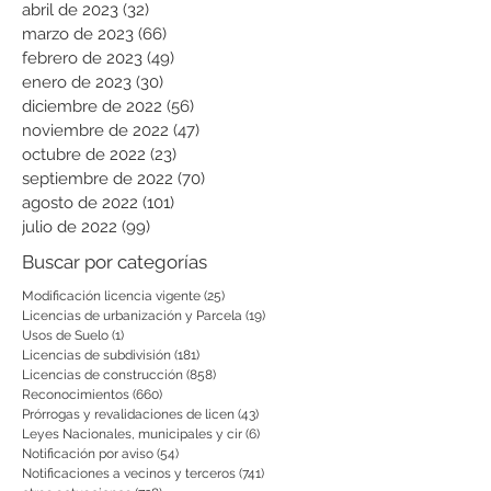
abril de 2023
(32)
32 entradas
marzo de 2023
(66)
66 entradas
febrero de 2023
(49)
49 entradas
enero de 2023
(30)
30 entradas
diciembre de 2022
(56)
56 entradas
noviembre de 2022
(47)
47 entradas
octubre de 2022
(23)
23 entradas
septiembre de 2022
(70)
70 entradas
agosto de 2022
(101)
101 entradas
julio de 2022
(99)
99 entradas
Buscar por categorías
Modificación licencia vigente
(25)
25 entradas
Licencias de urbanización y Parcela
(19)
19 entradas
Usos de Suelo
(1)
1 entrada
Licencias de subdivisión
(181)
181 entradas
Licencias de construcción
(858)
858 entradas
Reconocimientos
(660)
660 entradas
Prórrogas y revalidaciones de licen
(43)
43 entradas
Leyes Nacionales, municipales y cir
(6)
6 entradas
Notificación por aviso
(54)
54 entradas
Notificaciones a vecinos y terceros
(741)
741 entradas