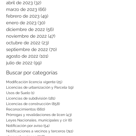
abril de 2023
(32)
32 entradas
marzo de 2023
(66)
66 entradas
febrero de 2023
(49)
49 entradas
enero de 2023
(30)
30 entradas
diciembre de 2022
(56)
56 entradas
noviembre de 2022
(47)
47 entradas
octubre de 2022
(23)
23 entradas
septiembre de 2022
(70)
70 entradas
agosto de 2022
(101)
101 entradas
julio de 2022
(99)
99 entradas
Buscar por categorías
Modificación licencia vigente
(25)
25 entradas
Licencias de urbanización y Parcela
(19)
19 entradas
Usos de Suelo
(1)
1 entrada
Licencias de subdivisión
(181)
181 entradas
Licencias de construcción
(858)
858 entradas
Reconocimientos
(660)
660 entradas
Prórrogas y revalidaciones de licen
(43)
43 entradas
Leyes Nacionales, municipales y cir
(6)
6 entradas
Notificación por aviso
(54)
54 entradas
Notificaciones a vecinos y terceros
(741)
741 entradas