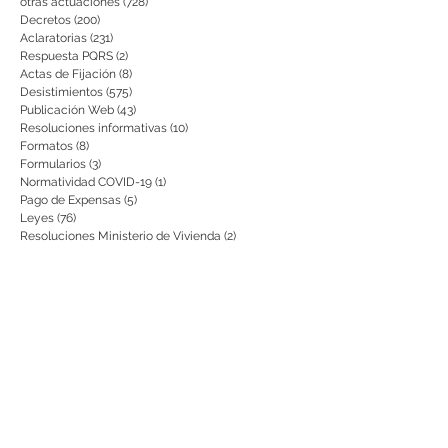
otras actuaciones
(728)
728 entradas
Decretos
(200)
200 entradas
Aclaratorias
(231)
231 entradas
Respuesta PQRS
(2)
2 entradas
Actas de Fijación
(8)
8 entradas
Desistimientos
(575)
575 entradas
Publicación Web
(43)
43 entradas
Resoluciones informativas
(10)
10 entradas
Formatos
(8)
8 entradas
Formularios
(3)
3 entradas
Normatividad COVID-19
(1)
1 entrada
Pago de Expensas
(5)
5 entradas
Leyes
(76)
76 entradas
Resoluciones Ministerio de Vivienda
(2)
2 entradas
Normas Supernotariado
(3)
3 entradas
Departamentales
(2)
2 entradas
Municipales
(2)
2 entradas
Sentencias de interés
(3)
3 entradas
• Informes de gestión presentados
(0)
0 entradas
• Informes de auditoría
(0)
0 entradas
• Planes de Mejoramiento
(0)
0 entradas
Citación para notificaciones
(9)
9 entradas
Requisitos
(15)
15 entradas
Actos de Devolución o Desglose
(1)
1 entrada
aviso
(21)
21 entradas