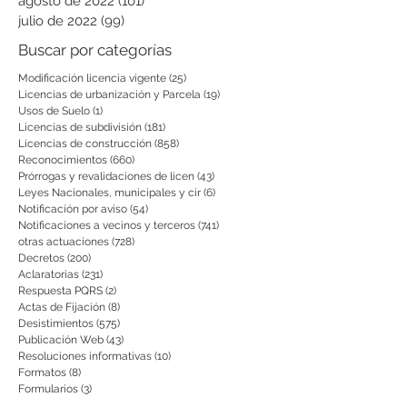
agosto de 2022
(101)
101 entradas
julio de 2022
(99)
99 entradas
Buscar por categorías
Modificación licencia vigente
(25)
25 entradas
Licencias de urbanización y Parcela
(19)
19 entradas
Usos de Suelo
(1)
1 entrada
Licencias de subdivisión
(181)
181 entradas
Licencias de construcción
(858)
858 entradas
Reconocimientos
(660)
660 entradas
Prórrogas y revalidaciones de licen
(43)
43 entradas
Leyes Nacionales, municipales y cir
(6)
6 entradas
Notificación por aviso
(54)
54 entradas
Notificaciones a vecinos y terceros
(741)
741 entradas
otras actuaciones
(728)
728 entradas
Decretos
(200)
200 entradas
Aclaratorias
(231)
231 entradas
Respuesta PQRS
(2)
2 entradas
Actas de Fijación
(8)
8 entradas
Desistimientos
(575)
575 entradas
Publicación Web
(43)
43 entradas
Resoluciones informativas
(10)
10 entradas
Formatos
(8)
8 entradas
Formularios
(3)
3 entradas
Normatividad COVID-19
(1)
1 entrada