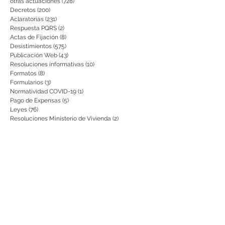
otras actuaciones
(728)
728 entradas
Decretos
(200)
200 entradas
Aclaratorias
(231)
231 entradas
Respuesta PQRS
(2)
2 entradas
Actas de Fijación
(8)
8 entradas
Desistimientos
(575)
575 entradas
Publicación Web
(43)
43 entradas
Resoluciones informativas
(10)
10 entradas
Formatos
(8)
8 entradas
Formularios
(3)
3 entradas
Normatividad COVID-19
(1)
1 entrada
Pago de Expensas
(5)
5 entradas
Leyes
(76)
76 entradas
Resoluciones Ministerio de Vivienda
(2)
2 entradas
Normas Supernotariado
(3)
3 entradas
Departamentales
(2)
2 entradas
Municipales
(2)
2 entradas
Sentencias de interés
(3)
3 entradas
• Informes de gestión presentados
(0)
0 entradas
• Informes de auditoría
(0)
0 entradas
• Planes de Mejoramiento
(0)
0 entradas
Citación para notificaciones
(9)
9 entradas
Requisitos
(15)
15 entradas
Actos de Devolución o Desglose
(1)
1 entrada
aviso
(21)
21 entradas