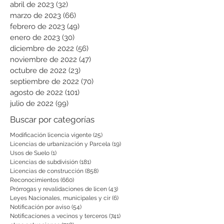
abril de 2023
(32)
32 entradas
marzo de 2023
(66)
66 entradas
febrero de 2023
(49)
49 entradas
enero de 2023
(30)
30 entradas
diciembre de 2022
(56)
56 entradas
noviembre de 2022
(47)
47 entradas
octubre de 2022
(23)
23 entradas
septiembre de 2022
(70)
70 entradas
agosto de 2022
(101)
101 entradas
julio de 2022
(99)
99 entradas
Buscar por categorías
Modificación licencia vigente
(25)
25 entradas
Licencias de urbanización y Parcela
(19)
19 entradas
Usos de Suelo
(1)
1 entrada
Licencias de subdivisión
(181)
181 entradas
Licencias de construcción
(858)
858 entradas
Reconocimientos
(660)
660 entradas
Prórrogas y revalidaciones de licen
(43)
43 entradas
Leyes Nacionales, municipales y cir
(6)
6 entradas
Notificación por aviso
(54)
54 entradas
Notificaciones a vecinos y terceros
(741)
741 entradas