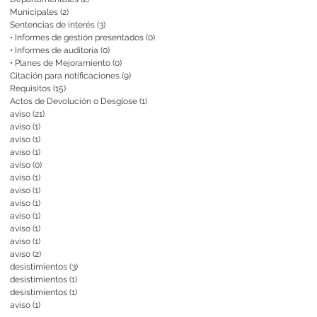
Municipales
(2)
2 entradas
Sentencias de interés
(3)
3 entradas
• Informes de gestión presentados
(0)
0 entradas
• Informes de auditoría
(0)
0 entradas
• Planes de Mejoramiento
(0)
0 entradas
Citación para notificaciones
(9)
9 entradas
Requisitos
(15)
15 entradas
Actos de Devolución o Desglose
(1)
1 entrada
aviso
(21)
21 entradas
aviso
(1)
1 entrada
aviso
(1)
1 entrada
aviso
(1)
1 entrada
aviso
(0)
0 entradas
aviso
(1)
1 entrada
aviso
(1)
1 entrada
aviso
(1)
1 entrada
aviso
(1)
1 entrada
aviso
(1)
1 entrada
aviso
(1)
1 entrada
aviso
(2)
2 entradas
desistimientos
(3)
3 entradas
desistimientos
(1)
1 entrada
desistimientos
(1)
1 entrada
aviso
(1)
1 entrada