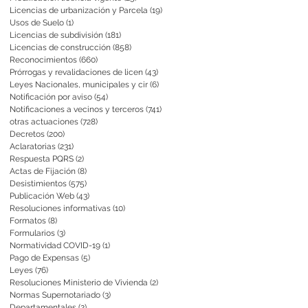
Licencias de urbanización y Parcela
(19)
19 entradas
Usos de Suelo
(1)
1 entrada
Licencias de subdivisión
(181)
181 entradas
Licencias de construcción
(858)
858 entradas
Reconocimientos
(660)
660 entradas
Prórrogas y revalidaciones de licen
(43)
43 entradas
Leyes Nacionales, municipales y cir
(6)
6 entradas
Notificación por aviso
(54)
54 entradas
Notificaciones a vecinos y terceros
(741)
741 entradas
otras actuaciones
(728)
728 entradas
Decretos
(200)
200 entradas
Aclaratorias
(231)
231 entradas
Respuesta PQRS
(2)
2 entradas
Actas de Fijación
(8)
8 entradas
Desistimientos
(575)
575 entradas
Publicación Web
(43)
43 entradas
Resoluciones informativas
(10)
10 entradas
Formatos
(8)
8 entradas
Formularios
(3)
3 entradas
Normatividad COVID-19
(1)
1 entrada
Pago de Expensas
(5)
5 entradas
Leyes
(76)
76 entradas
Resoluciones Ministerio de Vivienda
(2)
2 entradas
Normas Supernotariado
(3)
3 entradas
Departamentales
(2)
2 entradas