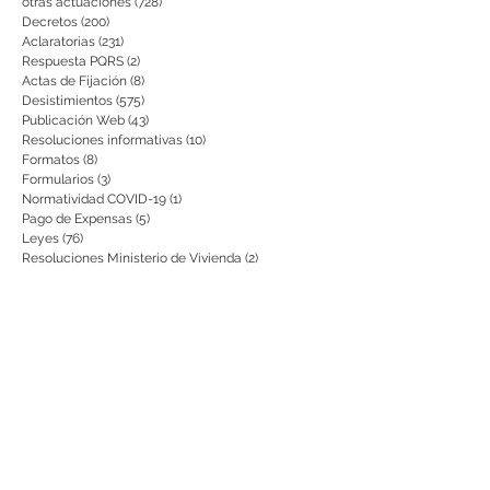
otras actuaciones
(728)
728 entradas
Decretos
(200)
200 entradas
Aclaratorias
(231)
231 entradas
Respuesta PQRS
(2)
2 entradas
Actas de Fijación
(8)
8 entradas
Desistimientos
(575)
575 entradas
Publicación Web
(43)
43 entradas
Resoluciones informativas
(10)
10 entradas
Formatos
(8)
8 entradas
Formularios
(3)
3 entradas
Normatividad COVID-19
(1)
1 entrada
Pago de Expensas
(5)
5 entradas
Leyes
(76)
76 entradas
Resoluciones Ministerio de Vivienda
(2)
2 entradas
Normas Supernotariado
(3)
3 entradas
Departamentales
(2)
2 entradas
Municipales
(2)
2 entradas
Sentencias de interés
(3)
3 entradas
• Informes de gestión presentados
(0)
0 entradas
• Informes de auditoría
(0)
0 entradas
• Planes de Mejoramiento
(0)
0 entradas
Citación para notificaciones
(9)
9 entradas
Requisitos
(15)
15 entradas
Actos de Devolución o Desglose
(1)
1 entrada
aviso
(21)
21 entradas