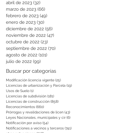
abril de 2023
(32)
32 entradas
marzo de 2023
(66)
66 entradas
febrero de 2023
(49)
49 entradas
enero de 2023
(30)
30 entradas
diciembre de 2022
(56)
56 entradas
noviembre de 2022
(47)
47 entradas
octubre de 2022
(23)
23 entradas
septiembre de 2022
(70)
70 entradas
agosto de 2022
(101)
101 entradas
julio de 2022
(99)
99 entradas
Buscar por categorías
Modificación licencia vigente
(25)
25 entradas
Licencias de urbanización y Parcela
(19)
19 entradas
Usos de Suelo
(1)
1 entrada
Licencias de subdivisión
(181)
181 entradas
Licencias de construcción
(858)
858 entradas
Reconocimientos
(660)
660 entradas
Prórrogas y revalidaciones de licen
(43)
43 entradas
Leyes Nacionales, municipales y cir
(6)
6 entradas
Notificación por aviso
(54)
54 entradas
Notificaciones a vecinos y terceros
(741)
741 entradas