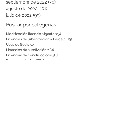
septiembre de 2022
(70)
70 entradas
agosto de 2022
(101)
101 entradas
julio de 2022
(99)
99 entradas
Buscar por categorías
Modificación licencia vigente
(25)
25 entradas
Licencias de urbanización y Parcela
(19)
19 entradas
Usos de Suelo
(1)
1 entrada
Licencias de subdivisión
(181)
181 entradas
Licencias de construcción
(858)
858 entradas
Reconocimientos
(660)
660 entradas
Prórrogas y revalidaciones de licen
(43)
43 entradas
Leyes Nacionales, municipales y cir
(6)
6 entradas
Notificación por aviso
(54)
54 entradas
Notificaciones a vecinos y terceros
(741)
741 entradas
otras actuaciones
(728)
728 entradas
Decretos
(200)
200 entradas
Aclaratorias
(231)
231 entradas
Respuesta PQRS
(2)
2 entradas
Actas de Fijación
(8)
8 entradas
Desistimientos
(575)
575 entradas
Publicación Web
(43)
43 entradas
Resoluciones informativas
(10)
10 entradas
Formatos
(8)
8 entradas