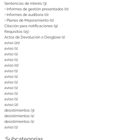
Sentencias de interés
(3)
3 entradas
• Informes de gestión presentados
(0)
0 entradas
• Informes de auditoría
(0)
0 entradas
• Planes de Mejoramiento
(0)
0 entradas
Citación para notificaciones
(9)
9 entradas
Requisitos
(15)
15 entradas
Actos de Devolución o Desglose
(1)
1 entrada
aviso
(21)
21 entradas
aviso
(1)
1 entrada
aviso
(1)
1 entrada
aviso
(1)
1 entrada
aviso
(0)
0 entradas
aviso
(1)
1 entrada
aviso
(1)
1 entrada
aviso
(1)
1 entrada
aviso
(1)
1 entrada
aviso
(1)
1 entrada
aviso
(1)
1 entrada
aviso
(2)
2 entradas
desistimientos
(3)
3 entradas
desistimientos
(1)
1 entrada
desistimientos
(1)
1 entrada
aviso
(1)
1 entrada
Subcategorías