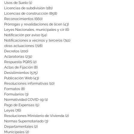
Usos de Suelo
(1)
1 entrada
Licencias de subdivisión
(181)
181 entradas
Licencias de construcción
(858)
858 entradas
Reconocimientos
(660)
660 entradas
Prórrogas y revalidaciones de licen
(43)
43 entradas
Leyes Nacionales, municipales y cir
(6)
6 entradas
Notificación por aviso
(54)
54 entradas
Notificaciones a vecinos y terceros
(741)
741 entradas
otras actuaciones
(728)
728 entradas
Decretos
(200)
200 entradas
Aclaratorias
(231)
231 entradas
Respuesta PQRS
(2)
2 entradas
Actas de Fijación
(8)
8 entradas
Desistimientos
(575)
575 entradas
Publicación Web
(43)
43 entradas
Resoluciones informativas
(10)
10 entradas
Formatos
(8)
8 entradas
Formularios
(3)
3 entradas
Normatividad COVID-19
(1)
1 entrada
Pago de Expensas
(5)
5 entradas
Leyes
(76)
76 entradas
Resoluciones Ministerio de Vivienda
(2)
2 entradas
Normas Supernotariado
(3)
3 entradas
Departamentales
(2)
2 entradas
Municipales
(2)
2 entradas