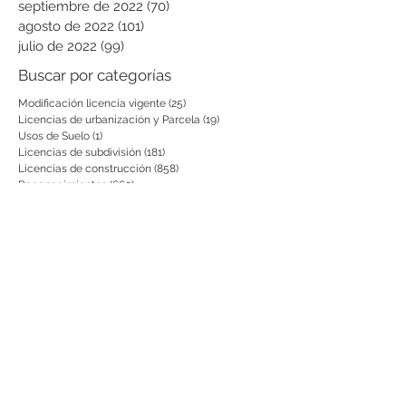
septiembre de 2022
(70)
70 entradas
agosto de 2022
(101)
101 entradas
julio de 2022
(99)
99 entradas
Buscar por categorías
Modificación licencia vigente
(25)
25 entradas
Licencias de urbanización y Parcela
(19)
19 entradas
Usos de Suelo
(1)
1 entrada
Licencias de subdivisión
(181)
181 entradas
Licencias de construcción
(858)
858 entradas
Reconocimientos
(660)
660 entradas
Prórrogas y revalidaciones de licen
(43)
43 entradas
Leyes Nacionales, municipales y cir
(6)
6 entradas
Notificación por aviso
(54)
54 entradas
Notificaciones a vecinos y terceros
(741)
741 entradas
otras actuaciones
(728)
728 entradas
Decretos
(200)
200 entradas
Aclaratorias
(231)
231 entradas
Respuesta PQRS
(2)
2 entradas
Actas de Fijación
(8)
8 entradas
Desistimientos
(575)
575 entradas
Publicación Web
(43)
43 entradas
Resoluciones informativas
(10)
10 entradas
Formatos
(8)
8 entradas