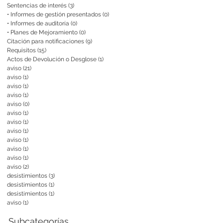
Sentencias de interés
(3)
3 entradas
• Informes de gestión presentados
(0)
0 entradas
• Informes de auditoría
(0)
0 entradas
• Planes de Mejoramiento
(0)
0 entradas
Citación para notificaciones
(9)
9 entradas
Requisitos
(15)
15 entradas
Actos de Devolución o Desglose
(1)
1 entrada
aviso
(21)
21 entradas
aviso
(1)
1 entrada
aviso
(1)
1 entrada
aviso
(1)
1 entrada
aviso
(0)
0 entradas
aviso
(1)
1 entrada
aviso
(1)
1 entrada
aviso
(1)
1 entrada
aviso
(1)
1 entrada
aviso
(1)
1 entrada
aviso
(1)
1 entrada
aviso
(2)
2 entradas
desistimientos
(3)
3 entradas
desistimientos
(1)
1 entrada
desistimientos
(1)
1 entrada
aviso
(1)
1 entrada
Subcategorías