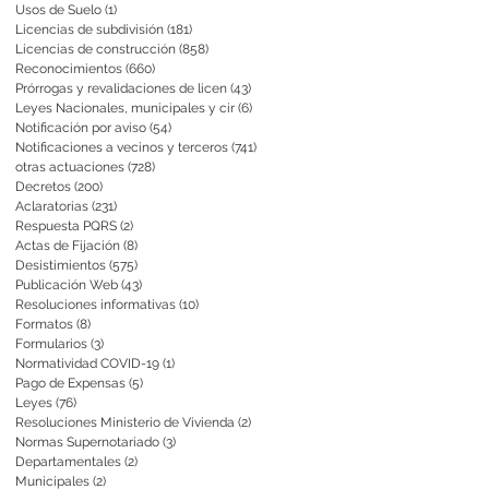
Usos de Suelo
(1)
1 entrada
Licencias de subdivisión
(181)
181 entradas
Licencias de construcción
(858)
858 entradas
Reconocimientos
(660)
660 entradas
Prórrogas y revalidaciones de licen
(43)
43 entradas
Leyes Nacionales, municipales y cir
(6)
6 entradas
Notificación por aviso
(54)
54 entradas
Notificaciones a vecinos y terceros
(741)
741 entradas
otras actuaciones
(728)
728 entradas
Decretos
(200)
200 entradas
Aclaratorias
(231)
231 entradas
Respuesta PQRS
(2)
2 entradas
Actas de Fijación
(8)
8 entradas
Desistimientos
(575)
575 entradas
Publicación Web
(43)
43 entradas
Resoluciones informativas
(10)
10 entradas
Formatos
(8)
8 entradas
Formularios
(3)
3 entradas
Normatividad COVID-19
(1)
1 entrada
Pago de Expensas
(5)
5 entradas
Leyes
(76)
76 entradas
Resoluciones Ministerio de Vivienda
(2)
2 entradas
Normas Supernotariado
(3)
3 entradas
Departamentales
(2)
2 entradas
Municipales
(2)
2 entradas