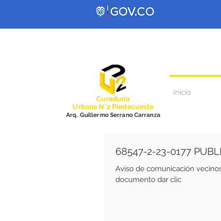
Inicio
Curadurí
a
Urbana N°2 Piedecuesta
Arq. Guillermo Serrano Carranza
68547-2-23-0177 PUB
Aviso de comunicación vecinos Fecha emisión de 5 de dicie
documento dar clic