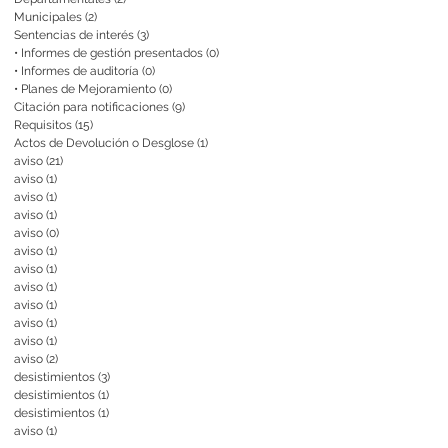
Municipales
(2)
2 entradas
Sentencias de interés
(3)
3 entradas
• Informes de gestión presentados
(0)
0 entradas
• Informes de auditoría
(0)
0 entradas
• Planes de Mejoramiento
(0)
0 entradas
Citación para notificaciones
(9)
9 entradas
Requisitos
(15)
15 entradas
Actos de Devolución o Desglose
(1)
1 entrada
aviso
(21)
21 entradas
aviso
(1)
1 entrada
aviso
(1)
1 entrada
aviso
(1)
1 entrada
aviso
(0)
0 entradas
aviso
(1)
1 entrada
aviso
(1)
1 entrada
aviso
(1)
1 entrada
aviso
(1)
1 entrada
aviso
(1)
1 entrada
aviso
(1)
1 entrada
aviso
(2)
2 entradas
desistimientos
(3)
3 entradas
desistimientos
(1)
1 entrada
desistimientos
(1)
1 entrada
aviso
(1)
1 entrada