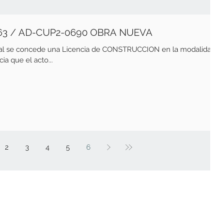
RESOLUCION N° 23-0163 / AD-CUP2-0690 OBRA NUEVA
ual se concede una Licencia de CONSTRUCCION en la modalidad
a que el acto...
2
3
4
5
6