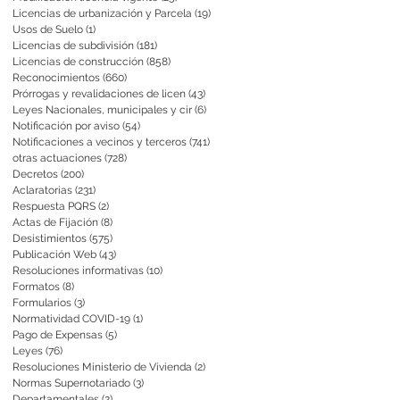
Licencias de urbanización y Parcela
(19)
19 entradas
Usos de Suelo
(1)
1 entrada
Licencias de subdivisión
(181)
181 entradas
Licencias de construcción
(858)
858 entradas
Reconocimientos
(660)
660 entradas
Prórrogas y revalidaciones de licen
(43)
43 entradas
Leyes Nacionales, municipales y cir
(6)
6 entradas
Notificación por aviso
(54)
54 entradas
Notificaciones a vecinos y terceros
(741)
741 entradas
otras actuaciones
(728)
728 entradas
Decretos
(200)
200 entradas
Aclaratorias
(231)
231 entradas
Respuesta PQRS
(2)
2 entradas
Actas de Fijación
(8)
8 entradas
Desistimientos
(575)
575 entradas
Publicación Web
(43)
43 entradas
Resoluciones informativas
(10)
10 entradas
Formatos
(8)
8 entradas
Formularios
(3)
3 entradas
Normatividad COVID-19
(1)
1 entrada
Pago de Expensas
(5)
5 entradas
Leyes
(76)
76 entradas
Resoluciones Ministerio de Vivienda
(2)
2 entradas
Normas Supernotariado
(3)
3 entradas
Departamentales
(2)
2 entradas