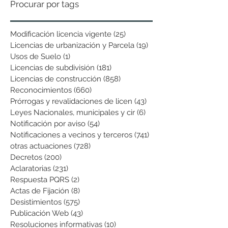
Procurar por tags
Modificación licencia vigente
(25)
25 entradas
Licencias de urbanización y Parcela
(19)
19 entradas
Usos de Suelo
(1)
1 entrada
Licencias de subdivisión
(181)
181 entradas
Licencias de construcción
(858)
858 entradas
Reconocimientos
(660)
660 entradas
Prórrogas y revalidaciones de licen
(43)
43 entradas
Leyes Nacionales, municipales y cir
(6)
6 entradas
Notificación por aviso
(54)
54 entradas
Notificaciones a vecinos y terceros
(741)
741 entradas
otras actuaciones
(728)
728 entradas
Decretos
(200)
200 entradas
Aclaratorias
(231)
231 entradas
Respuesta PQRS
(2)
2 entradas
Actas de Fijación
(8)
8 entradas
Desistimientos
(575)
575 entradas
Publicación Web
(43)
43 entradas
Resoluciones informativas
(10)
10 entradas