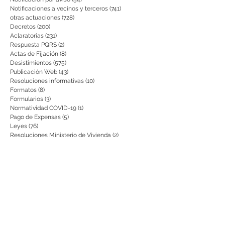
Notificaciones a vecinos y terceros
(741)
741 entradas
otras actuaciones
(728)
728 entradas
Decretos
(200)
200 entradas
Aclaratorias
(231)
231 entradas
Respuesta PQRS
(2)
2 entradas
Actas de Fijación
(8)
8 entradas
Desistimientos
(575)
575 entradas
Publicación Web
(43)
43 entradas
Resoluciones informativas
(10)
10 entradas
Formatos
(8)
8 entradas
Formularios
(3)
3 entradas
Normatividad COVID-19
(1)
1 entrada
Pago de Expensas
(5)
5 entradas
Leyes
(76)
76 entradas
Resoluciones Ministerio de Vivienda
(2)
2 entradas
Normas Supernotariado
(3)
3 entradas
Departamentales
(2)
2 entradas
Municipales
(2)
2 entradas
Sentencias de interés
(3)
3 entradas
• Informes de gestión presentados
(0)
0 entradas
• Informes de auditoría
(0)
0 entradas
• Planes de Mejoramiento
(0)
0 entradas
Citación para notificaciones
(9)
9 entradas
Requisitos
(15)
15 entradas