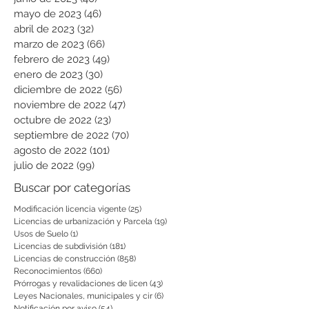
mayo de 2023
(46)
46 entradas
abril de 2023
(32)
32 entradas
marzo de 2023
(66)
66 entradas
febrero de 2023
(49)
49 entradas
enero de 2023
(30)
30 entradas
diciembre de 2022
(56)
56 entradas
noviembre de 2022
(47)
47 entradas
octubre de 2022
(23)
23 entradas
septiembre de 2022
(70)
70 entradas
agosto de 2022
(101)
101 entradas
julio de 2022
(99)
99 entradas
Buscar por categorías
Modificación licencia vigente
(25)
25 entradas
Licencias de urbanización y Parcela
(19)
19 entradas
Usos de Suelo
(1)
1 entrada
Licencias de subdivisión
(181)
181 entradas
Licencias de construcción
(858)
858 entradas
Reconocimientos
(660)
660 entradas
Prórrogas y revalidaciones de licen
(43)
43 entradas
Leyes Nacionales, municipales y cir
(6)
6 entradas
Notificación por aviso
(54)
54 entradas