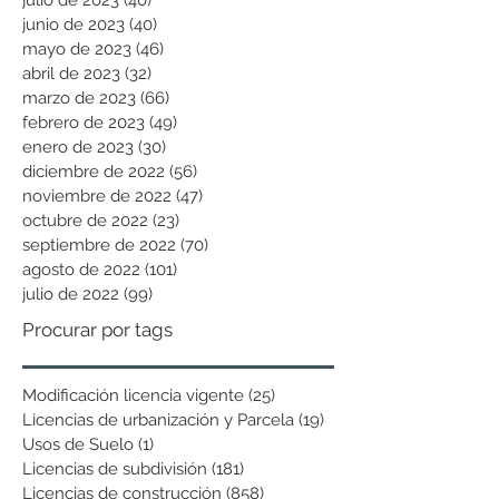
junio de 2023
(40)
40 entradas
mayo de 2023
(46)
46 entradas
abril de 2023
(32)
32 entradas
marzo de 2023
(66)
66 entradas
febrero de 2023
(49)
49 entradas
enero de 2023
(30)
30 entradas
diciembre de 2022
(56)
56 entradas
noviembre de 2022
(47)
47 entradas
octubre de 2022
(23)
23 entradas
septiembre de 2022
(70)
70 entradas
agosto de 2022
(101)
101 entradas
julio de 2022
(99)
99 entradas
Procurar por tags
Modificación licencia vigente
(25)
25 entradas
Licencias de urbanización y Parcela
(19)
19 entradas
Usos de Suelo
(1)
1 entrada
Licencias de subdivisión
(181)
181 entradas
Licencias de construcción
(858)
858 entradas