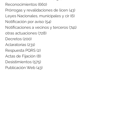
Reconocimientos
(660)
660 entradas
Prórrogas y revalidaciones de licen
(43)
43 entradas
Leyes Nacionales, municipales y cir
(6)
6 entradas
Notificación por aviso
(54)
54 entradas
Notificaciones a vecinos y terceros
(741)
741 entradas
otras actuaciones
(728)
728 entradas
Decretos
(200)
200 entradas
Aclaratorias
(231)
231 entradas
Respuesta PQRS
(2)
2 entradas
Actas de Fijación
(8)
8 entradas
Desistimientos
(575)
575 entradas
Publicación Web
(43)
43 entradas
Resoluciones informativas
(10)
10 entradas
Formatos
(8)
8 entradas
Formularios
(3)
3 entradas
Normatividad COVID-19
(1)
1 entrada
Pago de Expensas
(5)
5 entradas
Leyes
(76)
76 entradas
Resoluciones Ministerio de Vivienda
(2)
2 entradas
Normas Supernotariado
(3)
3 entradas