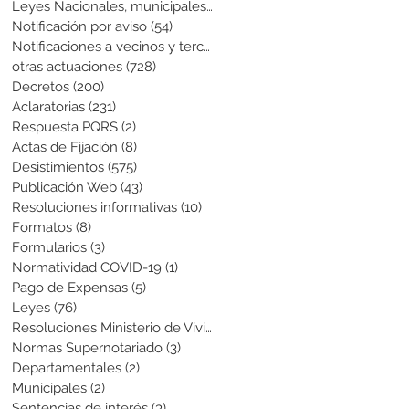
Leyes Nacionales, municipales y cir
(6)
6 entradas
Notificación por aviso
(54)
54 entradas
Notificaciones a vecinos y terceros
(741)
741 entradas
otras actuaciones
(728)
728 entradas
Decretos
(200)
200 entradas
Aclaratorias
(231)
231 entradas
Respuesta PQRS
(2)
2 entradas
Actas de Fijación
(8)
8 entradas
Desistimientos
(575)
575 entradas
Publicación Web
(43)
43 entradas
Resoluciones informativas
(10)
10 entradas
Formatos
(8)
8 entradas
Formularios
(3)
3 entradas
Normatividad COVID-19
(1)
1 entrada
Pago de Expensas
(5)
5 entradas
Leyes
(76)
76 entradas
Resoluciones Ministerio de Vivienda
(2)
2 entradas
Normas Supernotariado
(3)
3 entradas
Departamentales
(2)
2 entradas
Municipales
(2)
2 entradas
Sentencias de interés
(3)
3 entradas