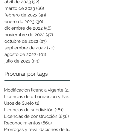
abril de 2023
(32)
32 entradas
marzo de 2023
(66)
66 entradas
febrero de 2023
(49)
49 entradas
enero de 2023
(30)
30 entradas
diciembre de 2022
(56)
56 entradas
noviembre de 2022
(47)
47 entradas
octubre de 2022
(23)
23 entradas
septiembre de 2022
(70)
70 entradas
agosto de 2022
(101)
101 entradas
julio de 2022
(99)
99 entradas
Procurar por tags
Modificación licencia vigente
(25)
25 entradas
Licencias de urbanización y Parcela
(19)
19 entradas
Usos de Suelo
(1)
1 entrada
Licencias de subdivisión
(181)
181 entradas
Licencias de construcción
(858)
858 entradas
Reconocimientos
(660)
660 entradas
Prórrogas y revalidaciones de licen
(43)
43 entradas