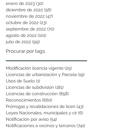
enero de 2023
(30)
30 entradas
diciembre de 2022
(56)
56 entradas
noviembre de 2022
(47)
47 entradas
octubre de 2022
(23)
23 entradas
septiembre de 2022
(70)
70 entradas
agosto de 2022
(101)
101 entradas
julio de 2022
(99)
99 entradas
Procurar por tags
Modificación licencia vigente
(25)
25 entradas
Licencias de urbanización y Parcela
(19)
19 entradas
Usos de Suelo
(1)
1 entrada
Licencias de subdivisión
(181)
181 entradas
Licencias de construcción
(858)
858 entradas
Reconocimientos
(660)
660 entradas
Prórrogas y revalidaciones de licen
(43)
43 entradas
Leyes Nacionales, municipales y cir
(6)
6 entradas
Notificación por aviso
(54)
54 entradas
Notificaciones a vecinos y terceros
(741)
741 entradas