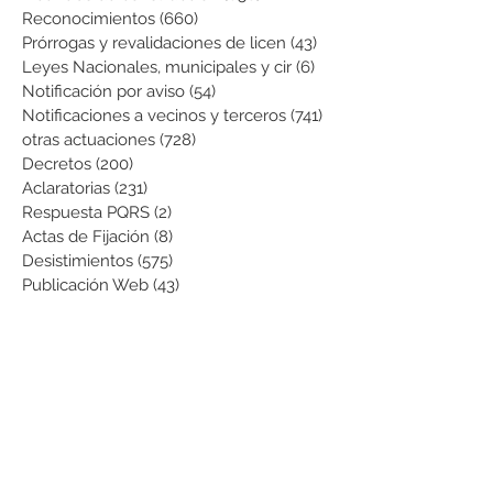
Reconocimientos
(660)
660 entradas
Prórrogas y revalidaciones de licen
(43)
43 entradas
Leyes Nacionales, municipales y cir
(6)
6 entradas
Notificación por aviso
(54)
54 entradas
Notificaciones a vecinos y terceros
(741)
741 entradas
otras actuaciones
(728)
728 entradas
Decretos
(200)
200 entradas
Aclaratorias
(231)
231 entradas
Respuesta PQRS
(2)
2 entradas
Actas de Fijación
(8)
8 entradas
Desistimientos
(575)
575 entradas
Publicación Web
(43)
43 entradas
Resoluciones informativas
(10)
10 entradas
Formatos
(8)
8 entradas
Formularios
(3)
3 entradas
Normatividad COVID-19
(1)
1 entrada
Pago de Expensas
(5)
5 entradas
Leyes
(76)
76 entradas
Resoluciones Ministerio de Vivienda
(2)
2 entradas
Normas Supernotariado
(3)
3 entradas