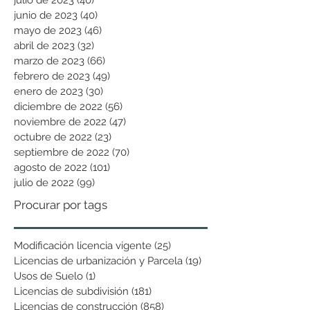
junio de 2023
(40)
40 entradas
mayo de 2023
(46)
46 entradas
abril de 2023
(32)
32 entradas
marzo de 2023
(66)
66 entradas
febrero de 2023
(49)
49 entradas
enero de 2023
(30)
30 entradas
diciembre de 2022
(56)
56 entradas
noviembre de 2022
(47)
47 entradas
octubre de 2022
(23)
23 entradas
septiembre de 2022
(70)
70 entradas
agosto de 2022
(101)
101 entradas
julio de 2022
(99)
99 entradas
Procurar por tags
Modificación licencia vigente
(25)
25 entradas
Licencias de urbanización y Parcela
(19)
19 entradas
Usos de Suelo
(1)
1 entrada
Licencias de subdivisión
(181)
181 entradas
Licencias de construcción
(858)
858 entradas