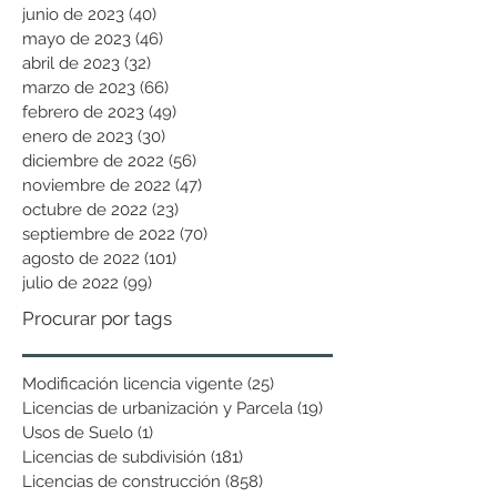
junio de 2023
(40)
40 entradas
mayo de 2023
(46)
46 entradas
abril de 2023
(32)
32 entradas
marzo de 2023
(66)
66 entradas
febrero de 2023
(49)
49 entradas
enero de 2023
(30)
30 entradas
diciembre de 2022
(56)
56 entradas
noviembre de 2022
(47)
47 entradas
octubre de 2022
(23)
23 entradas
septiembre de 2022
(70)
70 entradas
agosto de 2022
(101)
101 entradas
julio de 2022
(99)
99 entradas
Procurar por tags
Modificación licencia vigente
(25)
25 entradas
Licencias de urbanización y Parcela
(19)
19 entradas
Usos de Suelo
(1)
1 entrada
Licencias de subdivisión
(181)
181 entradas
Licencias de construcción
(858)
858 entradas