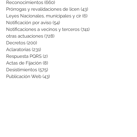
Reconocimientos
(660)
660 entradas
Prórrogas y revalidaciones de licen
(43)
43 entradas
Leyes Nacionales, municipales y cir
(6)
6 entradas
Notificación por aviso
(54)
54 entradas
Notificaciones a vecinos y terceros
(741)
741 entradas
otras actuaciones
(728)
728 entradas
Decretos
(200)
200 entradas
Aclaratorias
(231)
231 entradas
Respuesta PQRS
(2)
2 entradas
Actas de Fijación
(8)
8 entradas
Desistimientos
(575)
575 entradas
Publicación Web
(43)
43 entradas
Resoluciones informativas
(10)
10 entradas
Formatos
(8)
8 entradas
Formularios
(3)
3 entradas
Normatividad COVID-19
(1)
1 entrada
Pago de Expensas
(5)
5 entradas
Leyes
(76)
76 entradas
Resoluciones Ministerio de Vivienda
(2)
2 entradas
Normas Supernotariado
(3)
3 entradas
Departamentales
(2)
2 entradas