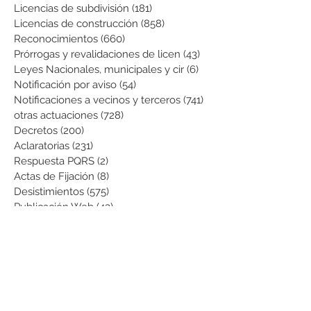
Licencias de subdivisión
(181)
181 entradas
Licencias de construcción
(858)
858 entradas
Reconocimientos
(660)
660 entradas
Prórrogas y revalidaciones de licen
(43)
43 entradas
Leyes Nacionales, municipales y cir
(6)
6 entradas
Notificación por aviso
(54)
54 entradas
Notificaciones a vecinos y terceros
(741)
741 entradas
otras actuaciones
(728)
728 entradas
Decretos
(200)
200 entradas
Aclaratorias
(231)
231 entradas
Respuesta PQRS
(2)
2 entradas
Actas de Fijación
(8)
8 entradas
Desistimientos
(575)
575 entradas
Publicación Web
(43)
43 entradas
Resoluciones informativas
(10)
10 entradas
Formatos
(8)
8 entradas
Formularios
(3)
3 entradas
Normatividad COVID-19
(1)
1 entrada
Pago de Expensas
(5)
5 entradas
Leyes
(76)
76 entradas