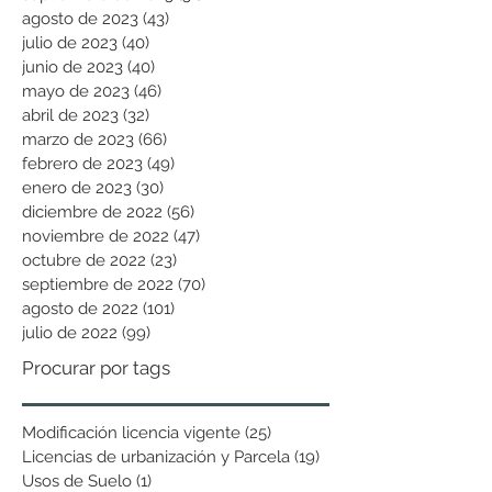
agosto de 2023
(43)
43 entradas
julio de 2023
(40)
40 entradas
junio de 2023
(40)
40 entradas
mayo de 2023
(46)
46 entradas
abril de 2023
(32)
32 entradas
marzo de 2023
(66)
66 entradas
febrero de 2023
(49)
49 entradas
enero de 2023
(30)
30 entradas
diciembre de 2022
(56)
56 entradas
noviembre de 2022
(47)
47 entradas
octubre de 2022
(23)
23 entradas
septiembre de 2022
(70)
70 entradas
agosto de 2022
(101)
101 entradas
julio de 2022
(99)
99 entradas
Procurar por tags
Modificación licencia vigente
(25)
25 entradas
Licencias de urbanización y Parcela
(19)
19 entradas
Usos de Suelo
(1)
1 entrada