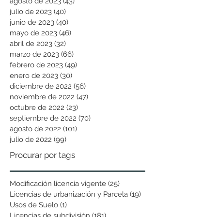
agosto de 2023
(43)
43 entradas
julio de 2023
(40)
40 entradas
junio de 2023
(40)
40 entradas
mayo de 2023
(46)
46 entradas
abril de 2023
(32)
32 entradas
marzo de 2023
(66)
66 entradas
febrero de 2023
(49)
49 entradas
enero de 2023
(30)
30 entradas
diciembre de 2022
(56)
56 entradas
noviembre de 2022
(47)
47 entradas
octubre de 2022
(23)
23 entradas
septiembre de 2022
(70)
70 entradas
agosto de 2022
(101)
101 entradas
julio de 2022
(99)
99 entradas
Procurar por tags
Modificación licencia vigente
(25)
25 entradas
Licencias de urbanización y Parcela
(19)
19 entradas
Usos de Suelo
(1)
1 entrada
Licencias de subdivisión
(181)
181 entradas