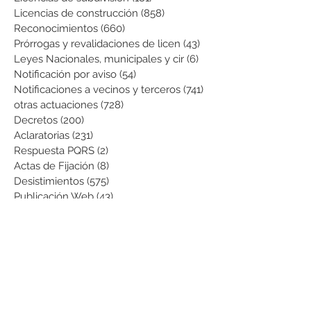
Licencias de construcción
(858)
858 entradas
Reconocimientos
(660)
660 entradas
Prórrogas y revalidaciones de licen
(43)
43 entradas
Leyes Nacionales, municipales y cir
(6)
6 entradas
Notificación por aviso
(54)
54 entradas
Notificaciones a vecinos y terceros
(741)
741 entradas
otras actuaciones
(728)
728 entradas
Decretos
(200)
200 entradas
Aclaratorias
(231)
231 entradas
Respuesta PQRS
(2)
2 entradas
Actas de Fijación
(8)
8 entradas
Desistimientos
(575)
575 entradas
Publicación Web
(43)
43 entradas
Resoluciones informativas
(10)
10 entradas
Formatos
(8)
8 entradas
Formularios
(3)
3 entradas
Normatividad COVID-19
(1)
1 entrada
Pago de Expensas
(5)
5 entradas
Leyes
(76)
76 entradas
Resoluciones Ministerio de Vivienda
(2)
2 entradas