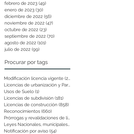
febrero de 2023
(49)
49 entradas
enero de 2023
(30)
30 entradas
diciembre de 2022
(56)
56 entradas
noviembre de 2022
(47)
47 entradas
octubre de 2022
(23)
23 entradas
septiembre de 2022
(70)
70 entradas
agosto de 2022
(101)
101 entradas
julio de 2022
(99)
99 entradas
Procurar por tags
Modificación licencia vigente
(25)
25 entradas
Licencias de urbanización y Parcela
(19)
19 entradas
Usos de Suelo
(1)
1 entrada
Licencias de subdivisión
(181)
181 entradas
Licencias de construcción
(858)
858 entradas
Reconocimientos
(660)
660 entradas
Prórrogas y revalidaciones de licen
(43)
43 entradas
Leyes Nacionales, municipales y cir
(6)
6 entradas
Notificación por aviso
(54)
54 entradas