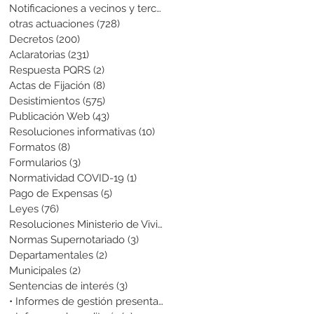
Notificaciones a vecinos y terceros
(741)
741 entradas
otras actuaciones
(728)
728 entradas
Decretos
(200)
200 entradas
Aclaratorias
(231)
231 entradas
Respuesta PQRS
(2)
2 entradas
Actas de Fijación
(8)
8 entradas
Desistimientos
(575)
575 entradas
Publicación Web
(43)
43 entradas
Resoluciones informativas
(10)
10 entradas
Formatos
(8)
8 entradas
Formularios
(3)
3 entradas
Normatividad COVID-19
(1)
1 entrada
Pago de Expensas
(5)
5 entradas
Leyes
(76)
76 entradas
Resoluciones Ministerio de Vivienda
(2)
2 entradas
Normas Supernotariado
(3)
3 entradas
Departamentales
(2)
2 entradas
Municipales
(2)
2 entradas
Sentencias de interés
(3)
3 entradas
• Informes de gestión presentados
(0)
0 entradas