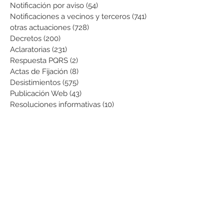
Notificación por aviso
(54)
54 entradas
Notificaciones a vecinos y terceros
(741)
741 entradas
otras actuaciones
(728)
728 entradas
Decretos
(200)
200 entradas
Aclaratorias
(231)
231 entradas
Respuesta PQRS
(2)
2 entradas
Actas de Fijación
(8)
8 entradas
Desistimientos
(575)
575 entradas
Publicación Web
(43)
43 entradas
Resoluciones informativas
(10)
10 entradas
Formatos
(8)
8 entradas
Formularios
(3)
3 entradas
Normatividad COVID-19
(1)
1 entrada
Pago de Expensas
(5)
5 entradas
Leyes
(76)
76 entradas
Resoluciones Ministerio de Vivienda
(2)
2 entradas
Normas Supernotariado
(3)
3 entradas
Departamentales
(2)
2 entradas
Municipales
(2)
2 entradas
Sentencias de interés
(3)
3 entradas