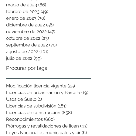
marzo de 2023
(66)
66 entradas
febrero de 2023
(49)
49 entradas
enero de 2023
(30)
30 entradas
diciembre de 2022
(56)
56 entradas
noviembre de 2022
(47)
47 entradas
octubre de 2022
(23)
23 entradas
septiembre de 2022
(70)
70 entradas
agosto de 2022
(101)
101 entradas
julio de 2022
(99)
99 entradas
Procurar por tags
Modificación licencia vigente
(25)
25 entradas
Licencias de urbanización y Parcela
(19)
19 entradas
Usos de Suelo
(1)
1 entrada
Licencias de subdivisión
(181)
181 entradas
Licencias de construcción
(858)
858 entradas
Reconocimientos
(660)
660 entradas
Prórrogas y revalidaciones de licen
(43)
43 entradas
Leyes Nacionales, municipales y cir
(6)
6 entradas