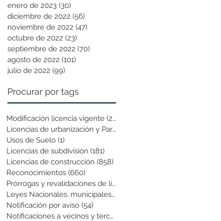
enero de 2023
(30)
30 entradas
diciembre de 2022
(56)
56 entradas
noviembre de 2022
(47)
47 entradas
octubre de 2022
(23)
23 entradas
septiembre de 2022
(70)
70 entradas
agosto de 2022
(101)
101 entradas
julio de 2022
(99)
99 entradas
Procurar por tags
Modificación licencia vigente
(25)
25 entradas
Licencias de urbanización y Parcela
(19)
19 entradas
Usos de Suelo
(1)
1 entrada
Licencias de subdivisión
(181)
181 entradas
Licencias de construcción
(858)
858 entradas
Reconocimientos
(660)
660 entradas
Prórrogas y revalidaciones de licen
(43)
43 entradas
Leyes Nacionales, municipales y cir
(6)
6 entradas
Notificación por aviso
(54)
54 entradas
Notificaciones a vecinos y terceros
(741)
741 entradas