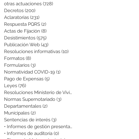
otras actuaciones
(728)
728 entradas
Decretos
(200)
200 entradas
Aclaratorias
(231)
231 entradas
Respuesta PQRS
(2)
2 entradas
Actas de Fijación
(8)
8 entradas
Desistimientos
(575)
575 entradas
Publicación Web
(43)
43 entradas
Resoluciones informativas
(10)
10 entradas
Formatos
(8)
8 entradas
Formularios
(3)
3 entradas
Normatividad COVID-19
(1)
1 entrada
Pago de Expensas
(5)
5 entradas
Leyes
(76)
76 entradas
Resoluciones Ministerio de Vivienda
(2)
2 entradas
Normas Supernotariado
(3)
3 entradas
Departamentales
(2)
2 entradas
Municipales
(2)
2 entradas
Sentencias de interés
(3)
3 entradas
• Informes de gestión presentados
(0)
0 entradas
• Informes de auditoría
(0)
0 entradas